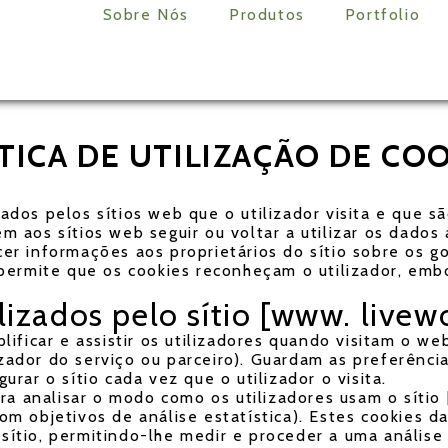
Sobre Nós
Produtos
Portfolio
TICA DE UTILIZAÇÃO DE CO
ados pelos sítios web que o utilizador visita e que
m aos sítios web seguir ou voltar a utilizar os dad
cer informações aos proprietários do sítio sobre os 
 permite que os cookies reconheçam o utilizador, emb
lizados pelo sítio [www. livew
lificar e assistir os utilizadores quando visitam o we
lizador do serviço ou parceiro). Guardam as preferênci
rar o sítio cada vez que o utilizador o visita.
ara analisar o modo como os utilizadores usam o sítio
m objetivos de análise estatística). Estes cookies d
ítio, permitindo-lhe medir e proceder a uma análise 