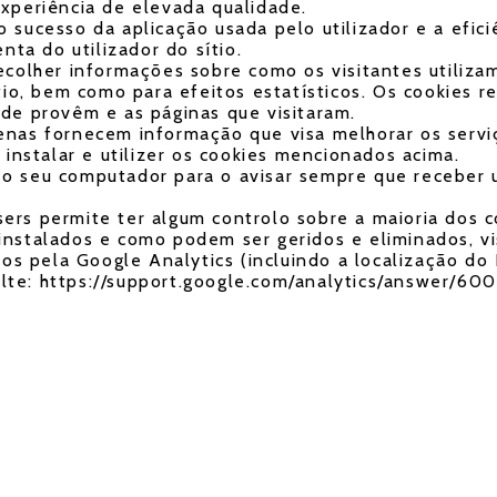
experiência de elevada qualidade.
o sucesso da aplicação usada pelo utilizador e a efic
ta do utilizador do sítio.
 recolher informações sobre como os visitantes utiliz
sítio, bem como para efeitos estatísticos. Os cookie
nde provêm e as páginas que visitaram.
penas fornecem informação que visa melhorar os serviç
nstalar e utilizer os cookies mencionados acima.
 o seu computador para o avisar sempre que receber 
sers permite ter algum controlo sobre a maioria dos 
 instalados e como podem ser geridos e eliminados, v
s pela Google Analytics (incluindo a localização do
ulte: https://support.google.com/analytics/answer/6