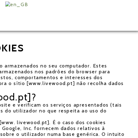
OKIES
 são armazenados no seu computador. Estes
os armazenados nos padrões do browser para
gostos, comportamentos e interesses dos
ora o sítio [www.livewood.pt] não recolha dados
ood.pt]?
bsite e verificam os serviços apresentados (tais
as do utilizador no que respeita ao uso do
 [www. livewood.pt]. É o caso dos cookies
a Google, Inc. fornecem dados relativos à
sobre o utilizador numa base genérica. O intuito